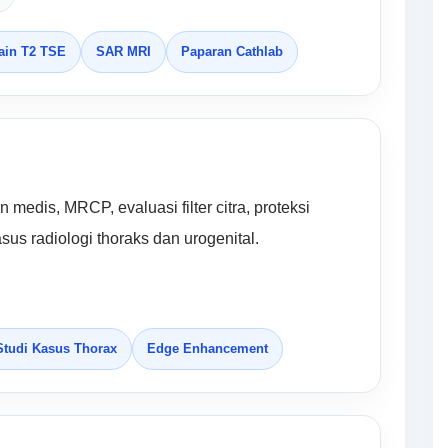
ain T2 TSE
SAR MRI
Paparan Cathlab
 medis, MRCP, evaluasi filter citra, proteksi
asus radiologi thoraks dan urogenital.
Studi Kasus Thorax
Edge Enhancement