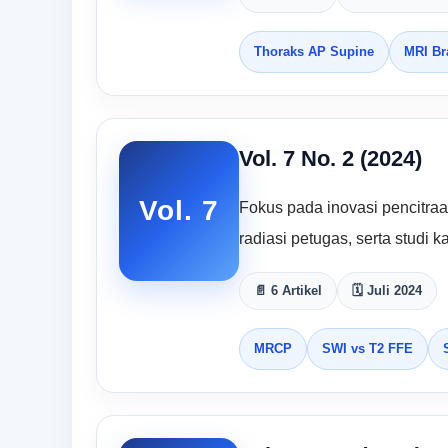
Thoraks AP Supine
MRI Br
Vol. 7 No. 2 (2024)
Vol. 7
Fokus pada inovasi pencitraan
radiasi petugas, serta studi k
📄 6 Artikel
🗓 Juli 2024
MRCP
SWI vs T2 FFE