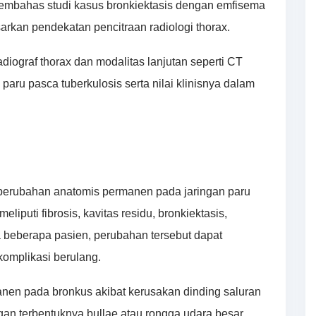
i membahas studi kasus bronkiektasis dengan emfisema
arkan pendekatan pencitraan radiologi thorax.
ograf thorax dan modalitas lanjutan seperti CT
paru pasca tuberkulosis serta nilai klinisnya dalam
 perubahan anatomis permanen pada jaringan paru
meliputi fibrosis, kavitas residu, bronkiektasis,
 beberapa pasien, perubahan tersebut dapat
omplikasi berulang.
anen pada bronkus akibat kerusakan dinding saluran
an terbentuknya bullae atau rongga udara besar