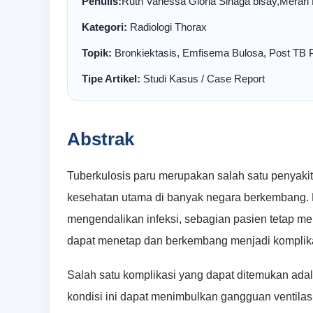
Penulis:
Ruth Vanessa Gloria Sinaga bisay,Merari P
Kategori:
Radiologi Thorax
Topik:
Bronkiektasis, Emfisema Bulosa, Post TB 
Tipe Artikel:
Studi Kasus / Case Report
Abstrak
Tuberkulosis paru merupakan salah satu penyakit
kesehatan utama di banyak negara berkembang. M
mengendalikan infeksi, sebagian pasien tetap me
dapat menetap dan berkembang menjadi komplika
Salah satu komplikasi yang dapat ditemukan ada
kondisi ini dapat menimbulkan gangguan ventilasi