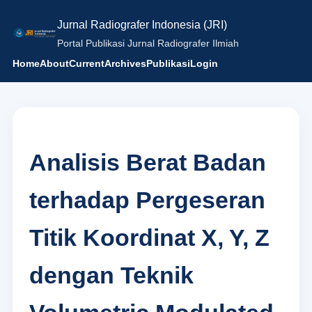
Jurnal Radiografer Indonesia (JRI)
Portal Publikasi Jurnal Radiografer Ilmiah
Home
About
Current
Archives
Publikasi
Login
Analisis Berat Badan
terhadap Pergeseran
Titik Koordinat X, Y, Z
dengan Teknik