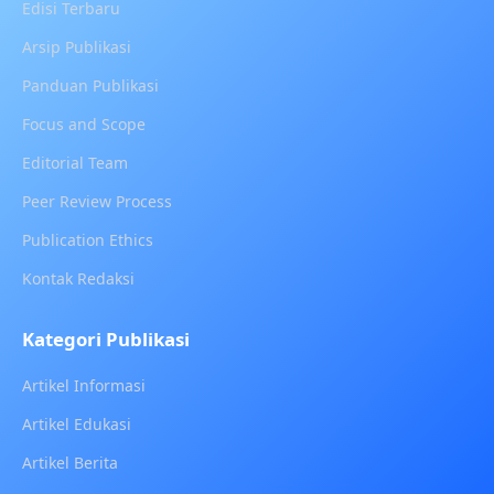
Edisi Terbaru
Arsip Publikasi
Panduan Publikasi
Focus and Scope
Editorial Team
Peer Review Process
Publication Ethics
Kontak Redaksi
Kategori Publikasi
Artikel Informasi
Artikel Edukasi
Artikel Berita