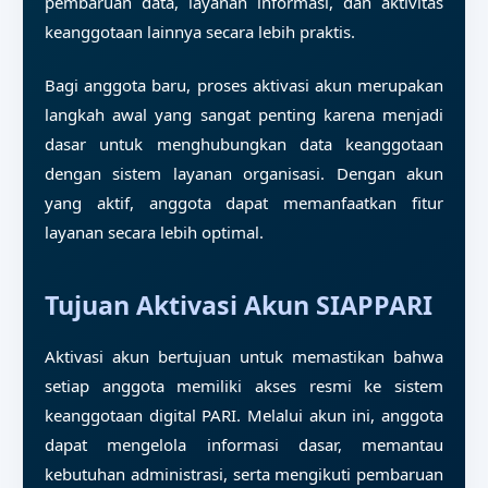
pembaruan data, layanan informasi, dan aktivitas
keanggotaan lainnya secara lebih praktis.
Bagi anggota baru, proses aktivasi akun merupakan
langkah awal yang sangat penting karena menjadi
dasar untuk menghubungkan data keanggotaan
dengan sistem layanan organisasi. Dengan akun
yang aktif, anggota dapat memanfaatkan fitur
layanan secara lebih optimal.
Tujuan Aktivasi Akun SIAPPARI
Aktivasi akun bertujuan untuk memastikan bahwa
setiap anggota memiliki akses resmi ke sistem
keanggotaan digital PARI. Melalui akun ini, anggota
dapat mengelola informasi dasar, memantau
kebutuhan administrasi, serta mengikuti pembaruan