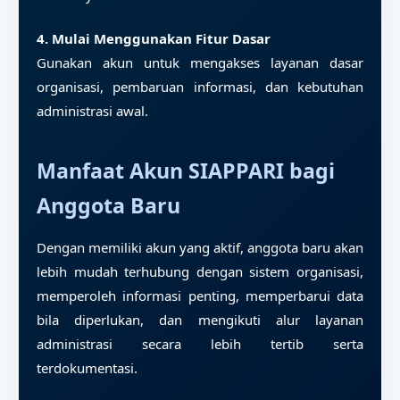
4. Mulai Menggunakan Fitur Dasar
Gunakan akun untuk mengakses layanan dasar
organisasi, pembaruan informasi, dan kebutuhan
administrasi awal.
Manfaat Akun SIAPPARI bagi
Anggota Baru
Dengan memiliki akun yang aktif, anggota baru akan
lebih mudah terhubung dengan sistem organisasi,
memperoleh informasi penting, memperbarui data
bila diperlukan, dan mengikuti alur layanan
administrasi secara lebih tertib serta
terdokumentasi.