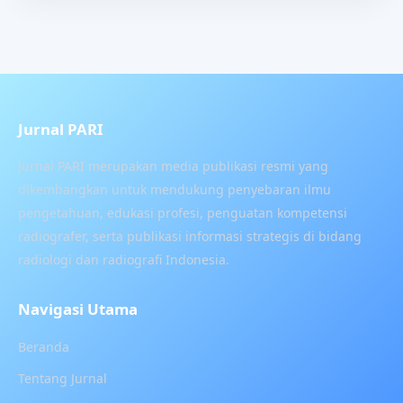
Jurnal PARI
Jurnal PARI merupakan media publikasi resmi yang
dikembangkan untuk mendukung penyebaran ilmu
pengetahuan, edukasi profesi, penguatan kompetensi
radiografer, serta publikasi informasi strategis di bidang
radiologi dan radiografi Indonesia.
Navigasi Utama
Beranda
Tentang Jurnal