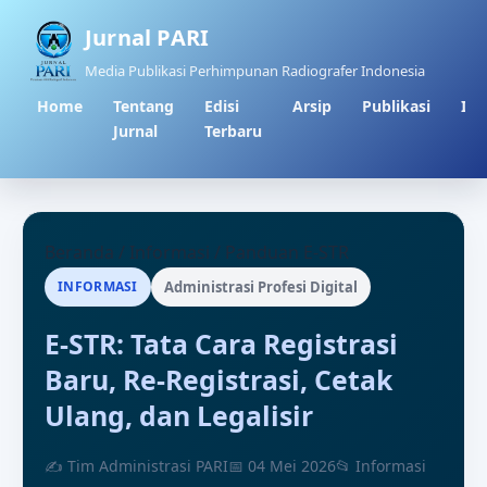
Jurnal PARI
Media Publikasi Perhimpunan Radiografer Indonesia
Home
Tentang
Edisi
Arsip
Publikasi
Inf
Jurnal
Terbaru
Beranda
/
Informasi
/
Panduan E-STR
INFORMASI
Administrasi Profesi Digital
E-STR: Tata Cara Registrasi
Baru, Re-Registrasi, Cetak
Ulang, dan Legalisir
✍ Tim Administrasi PARI
📅 04 Mei 2026
📂 Informasi